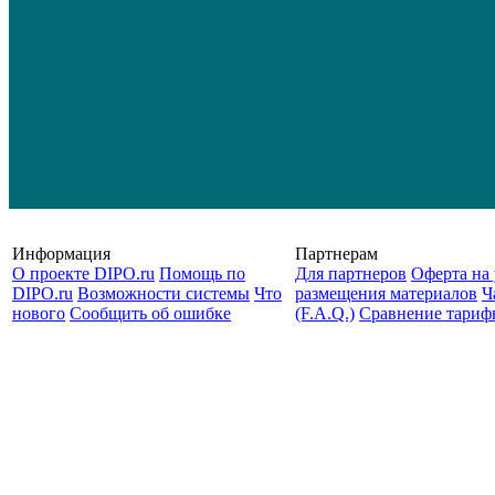
Информация
Партнерам
О проекте DIPO.ru
Помощь по
Для партнеров
Оферта на 
DIPO.ru
Возможности системы
Что
размещения материалов
Ч
нового
Сообщить об ошибке
(F.A.Q.)
Cравнение тариф