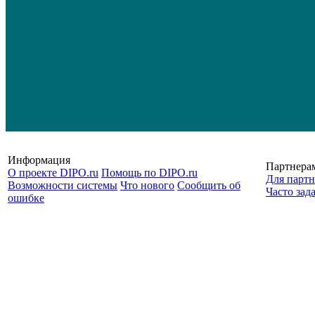
Информация
Партнера
О проекте DIPO.ru
Помощь по DIPO.ru
Для партн
Возможности системы
Что нового
Сообщить об
Часто зад
ошибке