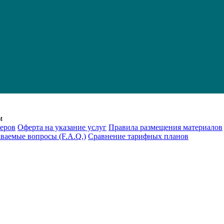
м
еров
Оферта на указание услуг
Правила размещения материалов
аваемые вопросы (F.A.Q.)
Cравнение тарифных планов