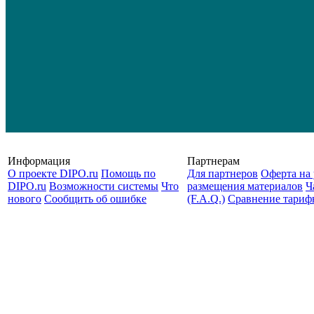
Информация
Партнерам
О проекте DIPO.ru
Помощь по
Для партнеров
Оферта на 
DIPO.ru
Возможности системы
Что
размещения материалов
Ч
нового
Сообщить об ошибке
(F.A.Q.)
Cравнение тариф