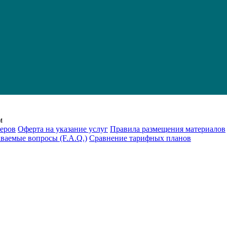
м
еров
Оферта на указание услуг
Правила размещения материалов
аваемые вопросы (F.A.Q.)
Cравнение тарифных планов