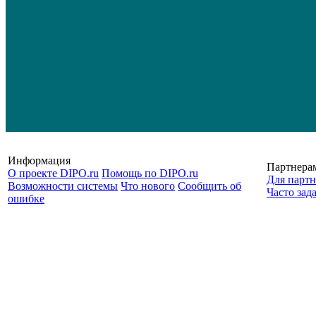
Информация
Партнера
О проекте DIPO.ru
Помощь по DIPO.ru
Для партн
Возможности системы
Что нового
Сообщить об
Часто зад
ошибке