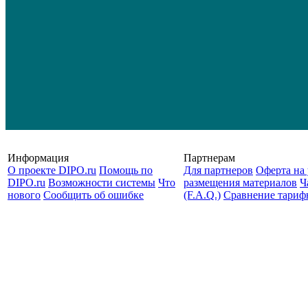
Информация
Партнерам
О проекте DIPO.ru
Помощь по
Для партнеров
Оферта на 
DIPO.ru
Возможности системы
Что
размещения материалов
Ч
нового
Сообщить об ошибке
(F.A.Q.)
Cравнение тариф