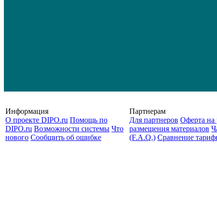
Информация
Партнерам
О проекте DIPO.ru
Помощь по
Для партнеров
Оферта на 
DIPO.ru
Возможности системы
Что
размещения материалов
Ч
нового
Сообщить об ошибке
(F.A.Q.)
Cравнение тариф