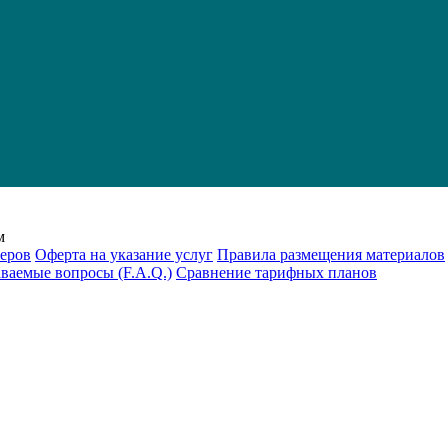
м
еров
Оферта на указание услуг
Правила размещения материалов
аваемые вопросы (F.A.Q.)
Cравнение тарифных планов