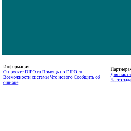
Информация
Партнера
О проекте DIPO.ru
Помощь по DIPO.ru
Для партн
Возможности системы
Что нового
Сообщить об
Часто зад
ошибке