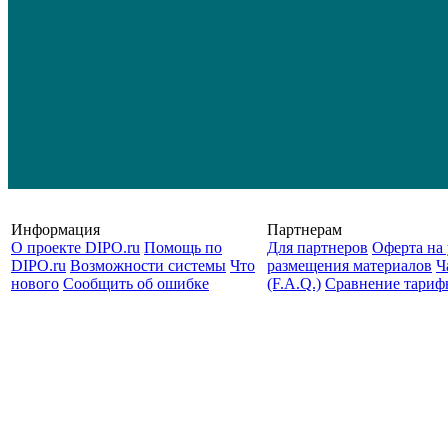
Информация
Партнерам
О проекте DIPO.ru
Помощь по
Для партнеров
Оферта на 
DIPO.ru
Возможности системы
Что
размещения материалов
Ч
нового
Сообщить об ошибке
(F.A.Q.)
Cравнение тариф