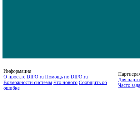
Информация
Партнера
О проекте DIPO.ru
Помощь по DIPO.ru
Для партн
Возможности системы
Что нового
Сообщить об
Часто зад
ошибке