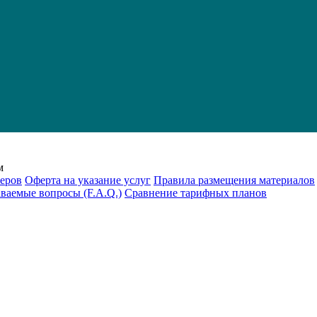
м
еров
Оферта на указание услуг
Правила размещения материалов
аваемые вопросы (F.A.Q.)
Cравнение тарифных планов