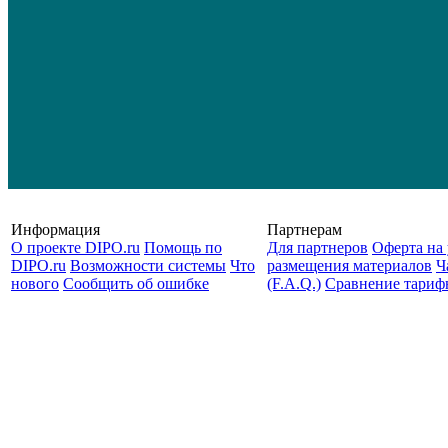
Информация
Партнерам
О проекте DIPO.ru
Помощь по
Для партнеров
Оферта на 
DIPO.ru
Возможности системы
Что
размещения материалов
Ч
нового
Сообщить об ошибке
(F.A.Q.)
Cравнение тариф