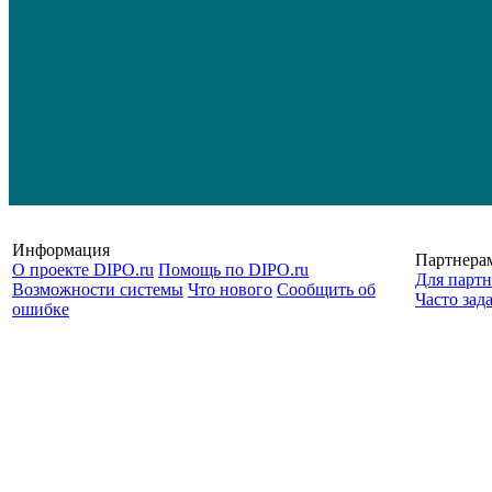
Информация
Партнера
О проекте DIPO.ru
Помощь по DIPO.ru
Для партн
Возможности системы
Что нового
Сообщить об
Часто зад
ошибке