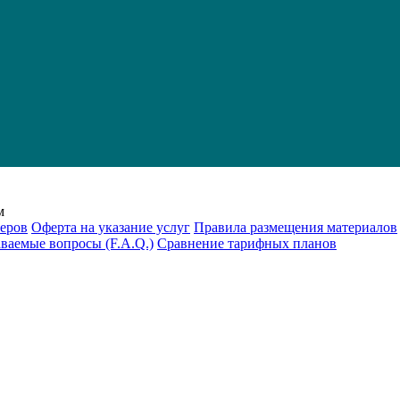
м
еров
Оферта на указание услуг
Правила размещения материалов
аваемые вопросы (F.A.Q.)
Cравнение тарифных планов