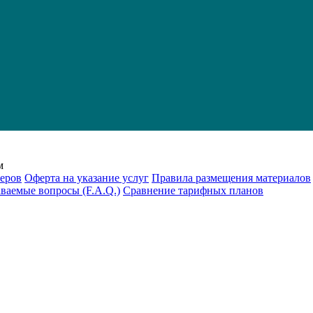
м
еров
Оферта на указание услуг
Правила размещения материалов
аваемые вопросы (F.A.Q.)
Cравнение тарифных планов