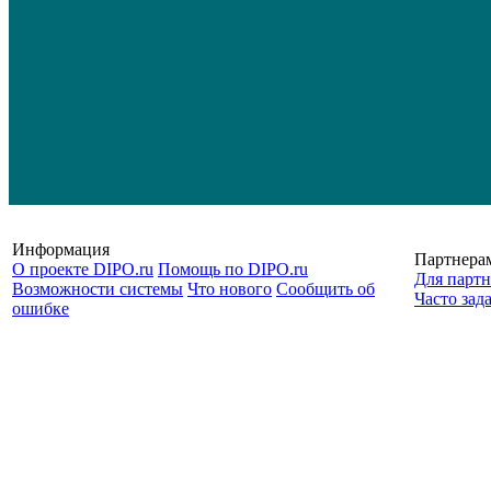
Информация
Партнера
О проекте DIPO.ru
Помощь по DIPO.ru
Для партн
Возможности системы
Что нового
Сообщить об
Часто зад
ошибке