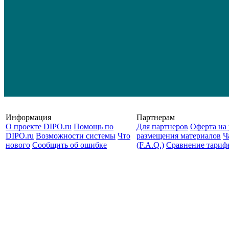
Информация
Партнерам
О проекте DIPO.ru
Помощь по
Для партнеров
Оферта на 
DIPO.ru
Возможности системы
Что
размещения материалов
Ч
нового
Сообщить об ошибке
(F.A.Q.)
Cравнение тариф